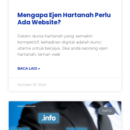
Mengapa Ejen Hartanah Perlu
Ada Website?
Dalam dunia hartanah yang semakin
kompetitif, kehadiran digital adalah kunci
utama untuk berjaya. Jika anda seorang ejen
hartanah, laman web
BACA LAGI »
October 19, 2024
INFO