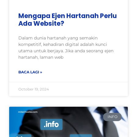
Mengapa Ejen Hartanah Perlu
Ada Website?
Dalam dunia hartanah yang semakin
kompetitif, kehadiran digital adalah kunci
utama untuk berjaya. Jika anda seorang ejen
hartanah, laman web
BACA LAGI »
October 19, 2024
INFO