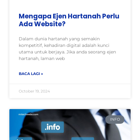
Mengapa Ejen Hartanah Perlu
Ada Website?
Dalam dunia hartanah yang semakin
kompetitif, kehadiran digital adalah kunci
utama untuk berjaya. Jika anda seorang ejen
hartanah, laman web
BACA LAGI »
October 19, 2024
INFO