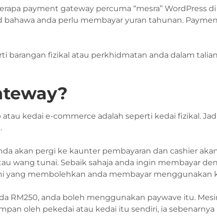
eberapa payment gateway percuma “mesra” WordPress di
d bahawa anda perlu membayar yuran tahunan. Payment
i barangan fizikal atau perkhidmatan anda dalam talia
ateway?
au kedai e-commerce adalah seperti kedai fizikal. Jadi, 
.
da akan pergi ke kaunter pembayaran dan cashier ak
u wang tunai. Sebaik sahaja anda ingin membayar deng
ini yang membolehkan anda membayar menggunakan k
da RM250, anda boleh menggunakan paywave itu. Mesin
impan oleh pekedai atau kedai itu sendiri, ia sebenarny