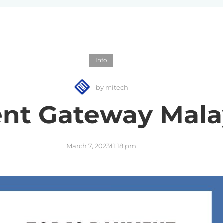
Info
by
mitech
nt Gateway Malay
March 7, 2023
11:18 pm